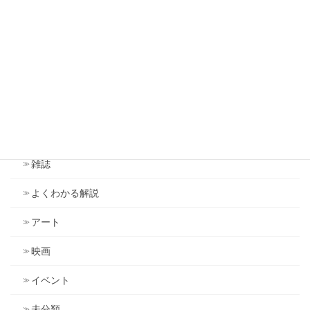
雑感
雑感（旧ブログ）
アンソニー・ロビンズ
ドラッカー
議会
雑誌
よくわかる解説
アート
映画
イベント
未分類