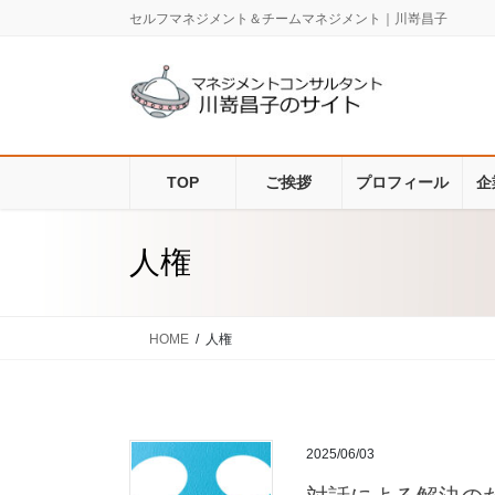
コ
ナ
セルフマネジメント＆チームマネジメント｜川嵜昌子
ン
ビ
テ
ゲ
ン
ー
ツ
シ
に
ョ
移
ン
TOP
ご挨拶
プロフィール
企
動
に
移
動
人権
HOME
人権
2025/06/03