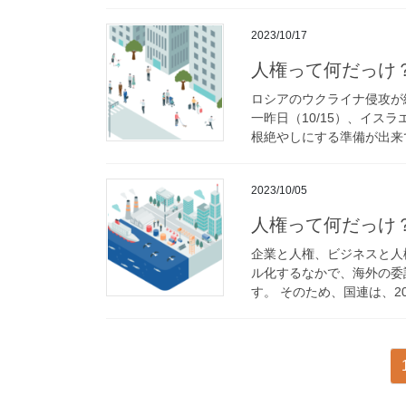
2023/10/17
人権って何だっけ？
ロシアのウクライナ侵攻が
一昨日（10/15）、イ
根絶やしにする準備が出来て
2023/10/05
人権って何だっけ
企業と人権、ビジネスと人
ル化するなかで、海外の委
す。 そのため、国連は、20
投
稿