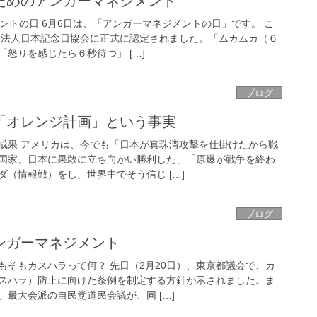
ためのアンガーマネジメント
ントの日 6月6日は、「アンガーマネジメントの日」です。 こ
社団法人日本記念日協会に正式に認定されました。「ムカムカ（６
怒りを感じたら６秒待つ」 […]
ブログ
「オレンジ計画」という事実
成果 アメリカは、今でも「日本が真珠湾攻撃を仕掛けたから戦
国家、日本に果敢に立ち向かい勝利した」「原爆が戦争を終わ
（情報戦）をし、世界中でそう信じ […]
ブログ
ンガーマネジメント
もそもカスハラって何？ 先日（2月20日）、東京都議会で、カ
スハラ）防止に向けた条例を制定する方針が示されました。ま
最大会派の自民党道民会議が、同 […]