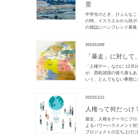
景
中学生のとき、ひょんなこ
の時、イスラエルから段ボ
の雑誌にペンフレンド募集を
2023/12/09
「暴走」に対して
「人権デー」なのに 12月
が、西欧諸国の後ろ盾もあ
いう、とんでもない事態にな
2023/11/12
人権って何だっけ
最近、人権をテーマにブロ
よるパワーハラスメント対
プロジェクトの立ち上げに関