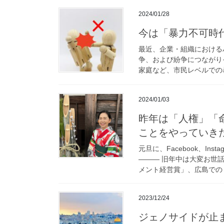
2024/01/28
今は「暴力不可時
最近、企業・組織における
争、および紛争につながり
家庭など、市民レベルでの暴
2024/01/03
昨年は「人権」「
ことをやっていき
元旦に、Facebook、I
――― 旧年中は大変お世
メント経営賞」、広島での「
2023/12/24
ジェノサイドが止