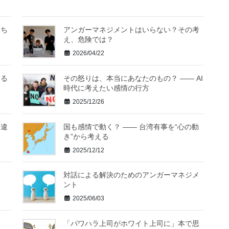
たち
アンガーマネジメントはいらない？その考
え、危険では？
2026/04/22
ある
その怒りは、本当にあなたのもの？ ―― AI
時代に考えたい感情の行方
2025/12/26
間違
国も感情で動く？ ―― 台湾有事を“心の動
き”から考える
2025/12/12
対話による解決のためのアンガーマネジメ
ント
2025/06/03
「パワハラ上司がホワイト上司に」本で思