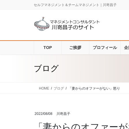
コ
ナ
セルフマネジメント＆チームマネジメント｜川嵜昌子
ン
ビ
テ
ゲ
ン
ー
ツ
シ
に
ョ
移
ン
TOP
ご挨拶
プロフィール
企
動
に
移
動
ブログ
HOME
ブログ
「妻からのオファーがない」怒り
2022/08/08
川嵜昌子
「妻からのオファーが