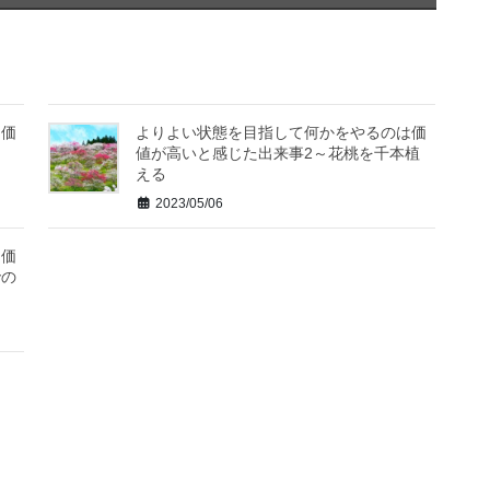
は価
よりよい状態を目指して何かをやるのは価
値が高いと感じた出来事2～花桃を千本植
える
2023/05/06
は価
での