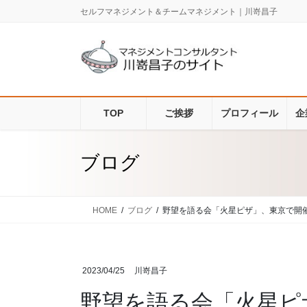
コ
ナ
セルフマネジメント＆チームマネジメント｜川嵜昌子
ン
ビ
テ
ゲ
ン
ー
ツ
シ
に
ョ
移
ン
TOP
ご挨拶
プロフィール
企
動
に
移
動
ブログ
HOME
ブログ
野望を語る会「火星ピザ」、東京で開
2023/04/25
川嵜昌子
野望を語る会「火星ピ