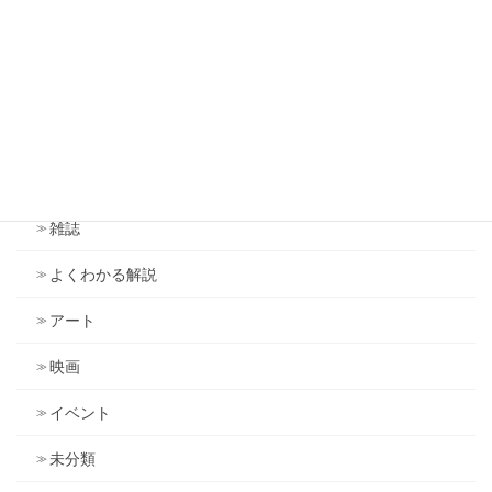
雑感（旧ブログ）
アンソニー・ロビンズ
ドラッカー
議会
雑誌
よくわかる解説
アート
映画
イベント
未分類