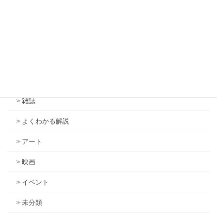
雑感（旧ブログ）
アンソニー・ロビンズ
ドラッカー
議会
雑誌
よくわかる解説
アート
映画
イベント
未分類