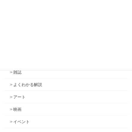
雑感
雑感（旧ブログ）
アンソニー・ロビンズ
ドラッカー
議会
雑誌
よくわかる解説
アート
映画
イベント